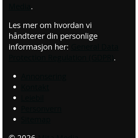
Media
.
Les mer om hvordan vi
håndterer din personlige
informasjon her:
General Data
Protection Regulation (GDPR)
.
Annonsering
Kontakt
Leiebil
Personvern
Sitemap
© 2026
Mita Media