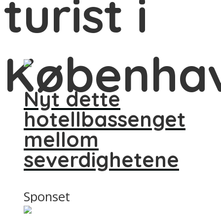
turist i
Københa
Nyt dette
hotellbassenget
mellom
severdighetene
Sponset