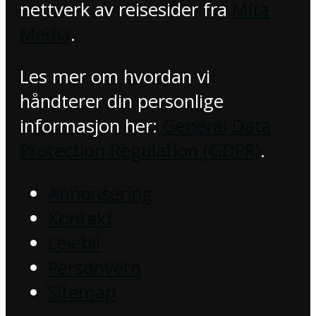
nettverk av reisesider fra
Mita
Media
.
Les mer om hvordan vi
håndterer din personlige
informasjon her:
General Data
Protection Regulation (GDPR)
.
Annonsering
Kontakt
Leiebil
Personvern
Sitemap