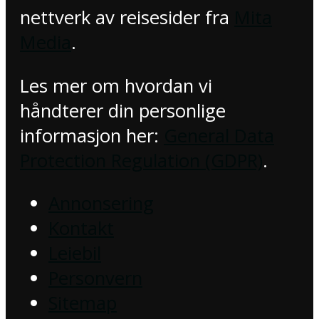
nettverk av reisesider fra
Mita
Media
.
Les mer om hvordan vi
håndterer din personlige
informasjon her:
General Data
Protection Regulation (GDPR)
.
Annonsering
Kontakt
Leiebil
Personvern
Sitemap