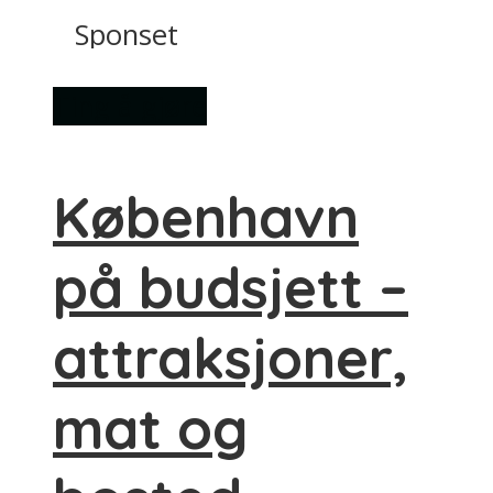
Sponset
Ting å gjøre
København
på budsjett –
attraksjoner,
mat og