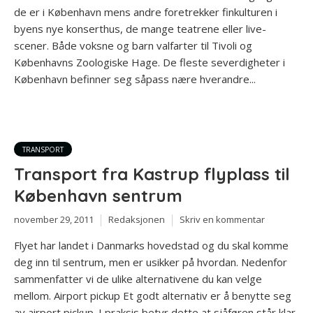
de er i København mens andre foretrekker finkulturen i
byens nye konserthus, de mange teatrene eller live-
scener. Både voksne og barn valfarter til Tivoli og
Københavns Zoologiske Hage. De fleste severdigheter i
København befinner seg såpass nære hverandre...
TRANSPORT
Transport fra Kastrup flyplass til
København sentrum
november 29, 2011
Redaksjonen
Skriv en kommentar
Flyet har landet i Danmarks hovedstad og du skal komme
deg inn til sentrum, men er usikker på hvordan. Nedenfor
sammenfatter vi de ulike alternativene du kan velge
mellom. Airport pickup Et godt alternativ er å benytte seg
av airport pickup. I praksis betyr dette at sjåføren står klar