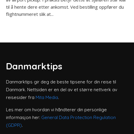
til å hente dere etter ankomst. Ved bestilling oppfører du
flightnummeret slik at...
Danmarktips
Danmarktips gir deg de beste tipsene for din reise til
Danmark. Nettsiden er en del av et større nettverk av
reisesider fra
Mita Media
.
Les mer om hvordan vi håndterer din personlige
informasjon her:
General Data Protection Regulation
(GDPR)
.