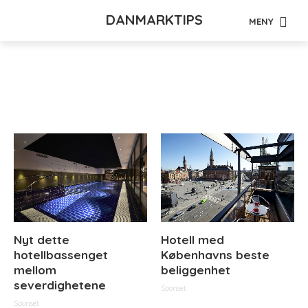
DANMARKTIPS
MENY
Tag - featured_sidebar
Nyt dette
Hotell med
hotellbassenget
Københavns beste
mellom
beliggenhet
severdighetene
Sponset
Sponset