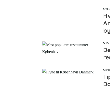
OVER
Hv
An
by
SPIS
De
re
GENE
Ti
D