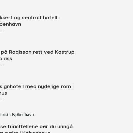
kkert og sentralt hotell i
benhavn
set
 på Radisson rett ved Kastrup
yplass
set
signhotell med nydelige rom i
hus
set
sse turistfellene bør du unngå
m turist i København