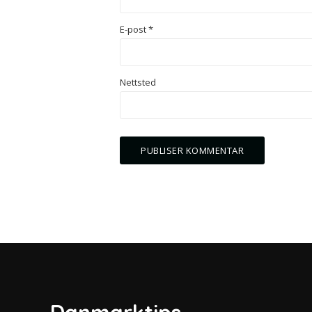
E-post
*
Nettsted