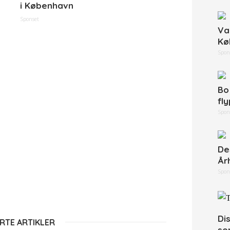
i København
Sponset
Va
Kø
Spon
Bo
fl
Spon
De
År
Spon
Di
RTE ARTIKLER
so