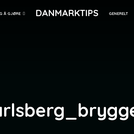
DANMARKTIPS
G Å GJØRE
GENERELT
arlsberg_brygge