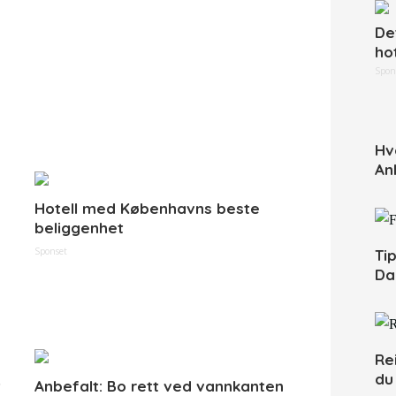
De
hot
Spon
Hv
An
Hotell med Københavns beste
beliggenhet
Sponset
Tip
Da
Re
du
t
Anbefalt: Bo rett ved vannkanten