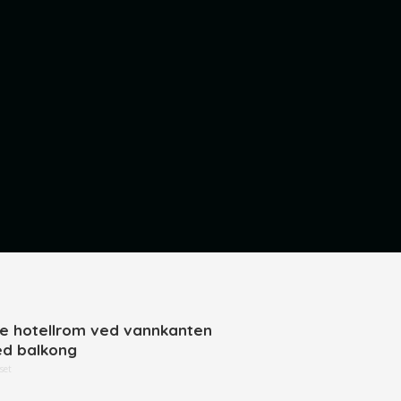
ne hotellrom ved vannkanten
d balkong
set