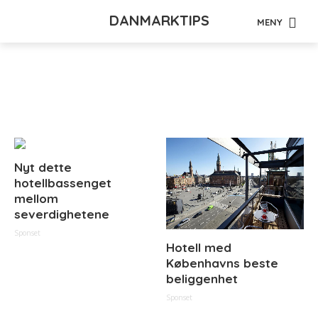
DANMARKTIPS
MENY
Tag - øl
Nyt dette
hotellbassenget
mellom
severdighetene
Sponset
Hotell med
Københavns beste
beliggenhet
Sponset