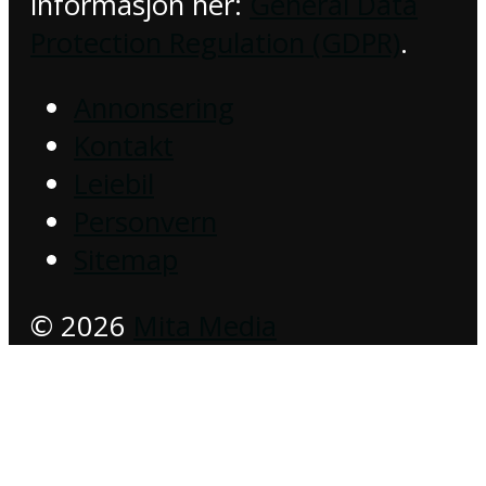
informasjon her:
General Data
Protection Regulation (GDPR)
.
Annonsering
Kontakt
Leiebil
Personvern
Sitemap
© 2026
Mita Media