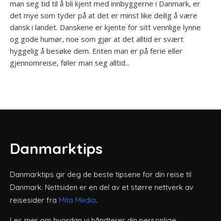
man seg tid til å bli kjent med innbyggerne i Danmark, er
det mye som tyder på at det er minst like deilig å være
dansk i landet. Danskene er kjente for sitt vennlige lynne
og gode humør, noe som gjør at det alltid er svært
hyggelig å besøke dem. Enten man er på ferie eller
gjennomreise, føler man seg alltid...
Danmarktips
Danmarktips gir deg de beste tipsene for din reise til
Danmark. Nettsiden er en del av et større nettverk av
reisesider fra
Mita Media
.
Les mer om hvordan vi håndterer din personlige