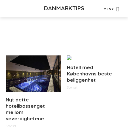
DANMARKTIPS
MENY
Tag - språk
Hotell med
Københavns beste
beliggenhet
Sponset
Nyt dette
hotellbassenget
mellom
severdighetene
Sponset