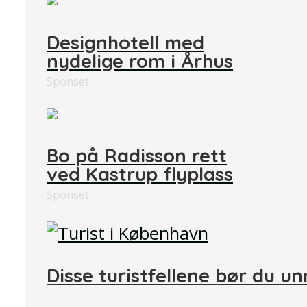
Designhotell med
nydelige rom i Århus
Sponset
Bo på Radisson rett
ved Kastrup flyplass
Sponset
Disse turistfellene bør du u