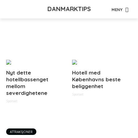
DANMARKTIPS
MENY
Tag - frederikskirken
Nyt dette
Hotell med
hotellbassenget
Københavns beste
mellom
beliggenhet
severdighetene
Sponset
Sponset
ATTRAKSJONER