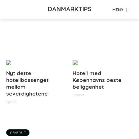
DANMARKTIPS
MENY
Tag - dansker
Nyt dette
Hotell med
hotellbassenget
Københavns beste
mellom
beliggenhet
severdighetene
Sponset
Sponset
GENERELT