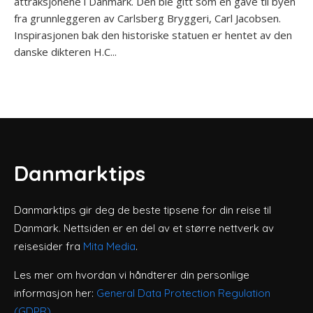
attraksjonene i Danmark. Den ble gitt som en gave til byen
fra grunnleggeren av Carlsberg Bryggeri, Carl Jacobsen.
Inspirasjonen bak den historiske statuen er hentet av den
danske dikteren H.C...
Danmarktips
Danmarktips gir deg de beste tipsene for din reise til
Danmark. Nettsiden er en del av et større nettverk av
reisesider fra
Mita Media
.
Les mer om hvordan vi håndterer din personlige
informasjon her:
General Data Protection Regulation
(GDPR)
.