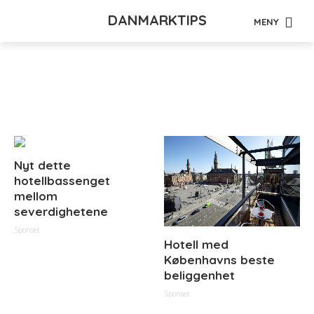
DANMARKTIPS
MENY
Tag - bronsestatue
Nyt dette
hotellbassenget
mellom
severdighetene
Sponset
Hotell med
Københavns beste
beliggenhet
Sponset