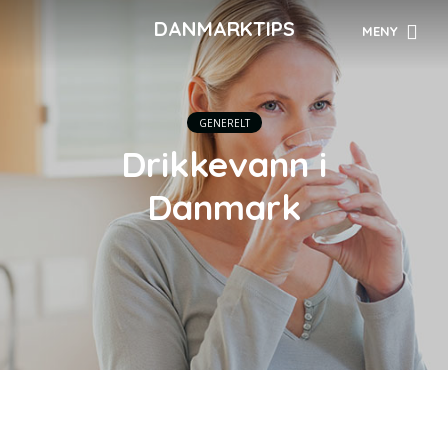
DANMARKTIPS
MENY
GENERELT
Drikkevann i
Danmark