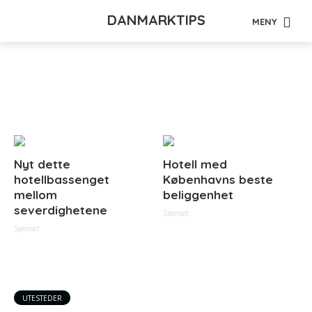
DANMARKTIPS
MENY
Tag - mikrobryggerier
Nyt dette
Hotell med
hotellbassenget
Københavns beste
mellom
beliggenhet
severdighetene
Sponset
Sponset
UTESTEDER