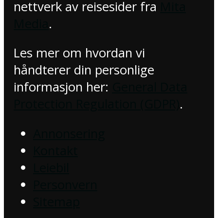
nettverk av reisesider fra
Mita
Media
.
Les mer om hvordan vi
håndterer din personlige
informasjon her:
General Data
Protection Regulation (GDPR)
.
Annonsering
Kontakt
Leiebil
Personvern
Sitemap