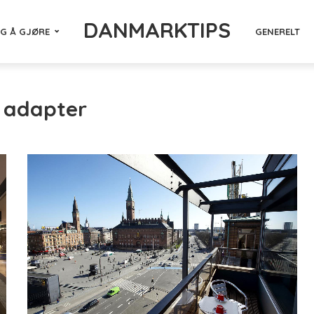
DANMARKTIPS
NG Å GJØRE
GENERELT
- adapter