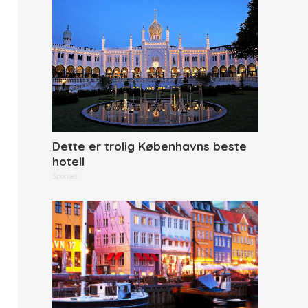
Dette er trolig Københavns beste
hotell
Sponset